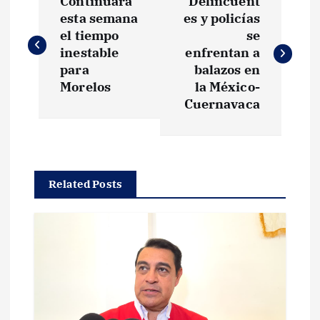
Continuará
Delincuent
a
esta semana
es y policías
el tiempo
se
v
inestable
enfrentan a
para
balazos en
e
Morelos
la México-
Cuernavaca
g
a
Related Posts
c
i
ó
n