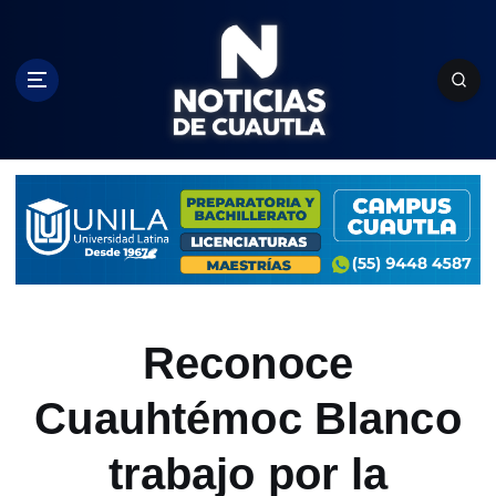
S
k
i
p
t
o
c
o
n
t
e
n
t
Reconoce
Cuauhtémoc Blanco
trabajo por la