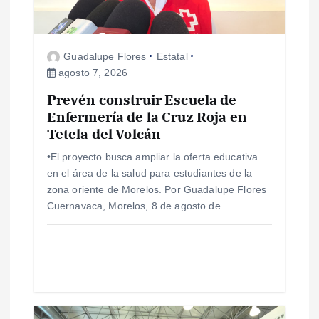
d
e
Guadalupe Flores
Estatal
agosto 7, 2026
e
Prevén construir Escuela de
Enfermería de la Cruz Roja en
n
Tetela del Volcán
t
•El proyecto busca ampliar la oferta educativa
en el área de la salud para estudiantes de la
r
zona oriente de Morelos. Por Guadalupe Flores
Cuernavaca, Morelos, 8 de agosto de…
a
d
a