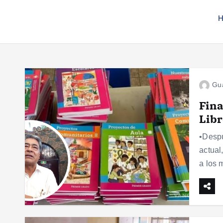
H
Gu
Fina
Libr
•Despu
actual
a los 