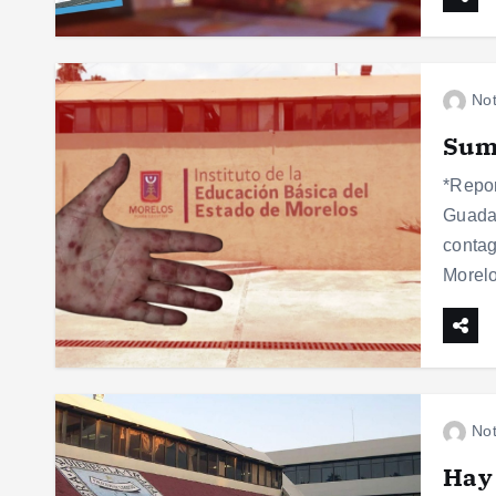
Not
Sum
*Repor
Guadal
contag
Morel
Not
Hay 