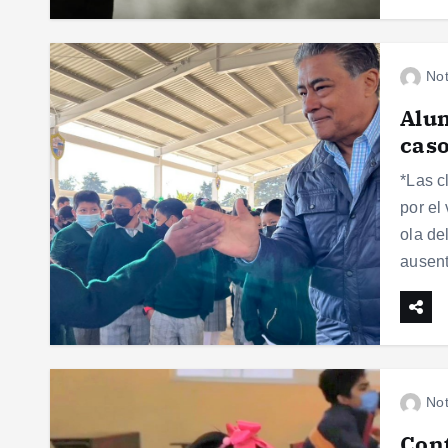
Not
Alum
caso
*Las c
por el
ola de
ausen
Not
Con