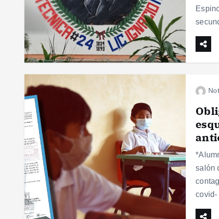
Espino
secun
Not
Obli
esq
anti
*Alumn
salón 
contag
covid-