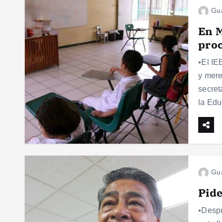
Gu
En M
proc
•El IE
y mere
secret
la Ed
Gu
Pide
•Despu