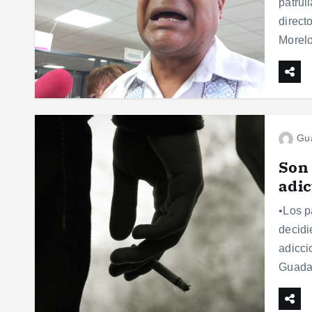
patrul
direct
Morelo
Gu
Son 
adic
•Los p
decidi
adicci
Guad