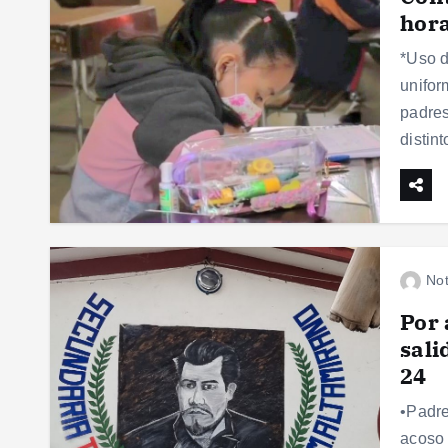
hora
*Uso d
unifor
padres
distin
Not
Por 
sali
24
•Padre
acoso 