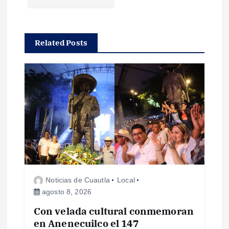
a
c
Related Posts
i
ó
n
d
e
Noticias de Cuautla
Local
e
agosto 8, 2026
Con velada cultural conmemoran
n
en Anenecuilco el 147