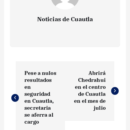
Noticias de Cuautla
N
Pese a nulos
Abrirá
a
resultados
Chedrahui
en
en el centro
v
seguridad
de Cuautla
en Cuautla,
en el mes de
e
secretaria
julio
se aferra al
g
cargo