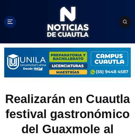
S
k
i
p
t
o
c
o
n
t
e
n
t
Realizarán en Cuautla
festival gastronómico
del Guaxmole al