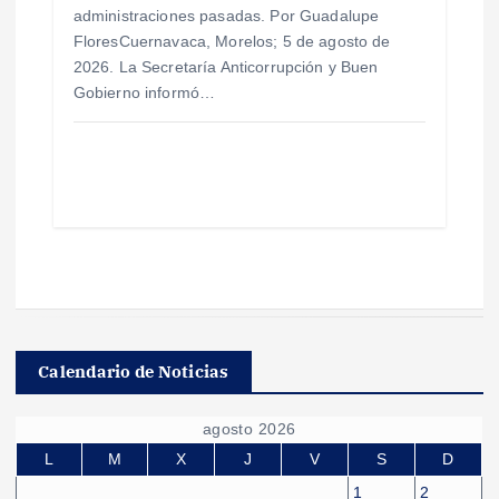
administraciones pasadas. Por Guadalupe
FloresCuernavaca, Morelos; 5 de agosto de
2026. La Secretaría Anticorrupción y Buen
Gobierno informó…
Calendario de Noticias
agosto 2026
L
M
X
J
V
S
D
1
2