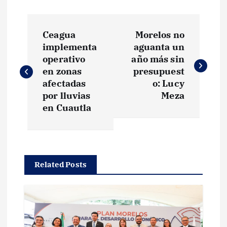
N
Ceagua
Morelos no
a
implementa
aguanta un
operativo
año más sin
v
en zonas
presupuest
afectadas
o: Lucy
e
por lluvias
Meza
en Cuautla
g
a
Related Posts
c
i
ó