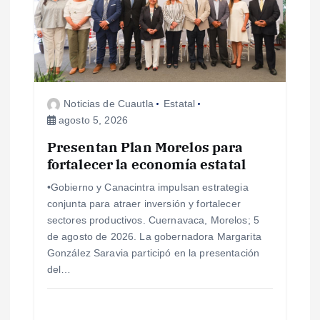
n
d
e
Noticias de Cuautla
Estatal
agosto 5, 2026
e
Presentan Plan Morelos para
fortalecer la economía estatal
n
•Gobierno y Canacintra impulsan estrategia
t
conjunta para atraer inversión y fortalecer
sectores productivos. Cuernavaca, Morelos; 5
r
de agosto de 2026. La gobernadora Margarita
González Saravia participó en la presentación
a
del…
d