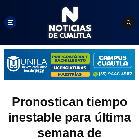
S
k
i
p
t
o
c
o
n
t
e
n
t
Pronostican tiempo
inestable para última
semana de