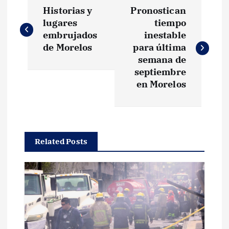
N
Historias y
Pronostican
a
lugares
tiempo
embrujados
inestable
v
de Morelos
para última
semana de
e
septiembre
en Morelos
g
a
Related Posts
c
i
ó
n