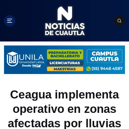
S
k
i
p
t
o
c
o
n
t
e
n
t
Ceagua implementa
operativo en zonas
afectadas por lluvias