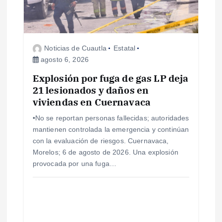
d
e
Noticias de Cuautla
Estatal
agosto 6, 2026
e
Explosión por fuga de gas LP deja
21 lesionados y daños en
n
viviendas en Cuernavaca
t
•No se reportan personas fallecidas; autoridades
mantienen controlada la emergencia y continúan
r
con la evaluación de riesgos. Cuernavaca,
Morelos; 6 de agosto de 2026. Una explosión
a
provocada por una fuga…
d
a