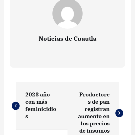
Noticias de Cuautla
N
2023 año
Productore
a
con más
s de pan
feminicidio
registran
v
s
aumento en
los precios
e
de insumos