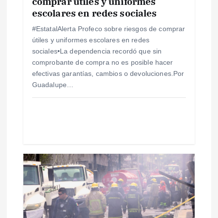
comprar útiles y uniformes
escolares en redes sociales
n
#EstatalAlerta Profeco sobre riesgos de comprar
t
útiles y uniformes escolares en redes
sociales•La dependencia recordó que sin
r
comprobante de compra no es posible hacer
efectivas garantías, cambios o devoluciones.Por
a
Guadalupe…
d
a
s