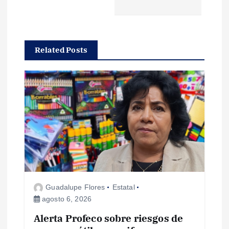
g
a
Related Posts
c
i
ó
n
d
Guadalupe Flores
Estatal
e
agosto 6, 2026
e
Alerta Profeco sobre riesgos de