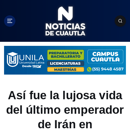
S
k
i
p
t
o
c
o
n
t
e
n
t
Así fue la lujosa vida
del último emperador
de Irán en