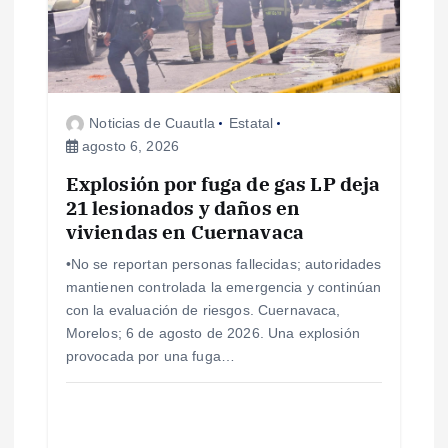
n
d
Noticias de Cuautla
Estatal
e
agosto 6, 2026
e
Explosión por fuga de gas LP deja
21 lesionados y daños en
viviendas en Cuernavaca
n
•No se reportan personas fallecidas; autoridades
t
mantienen controlada la emergencia y continúan
con la evaluación de riesgos. Cuernavaca,
r
Morelos; 6 de agosto de 2026. Una explosión
provocada por una fuga…
a
d