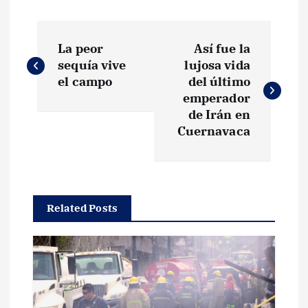
N
La peor
Así fue la
a
sequía vive
lujosa vida
el campo
del último
v
emperador
de Irán en
e
Cuernavaca
g
a
Related Posts
c
i
ó