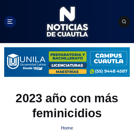
S
k
i
p
t
o
c
o
n
t
e
n
t
2023 año con más
feminicidios
Home