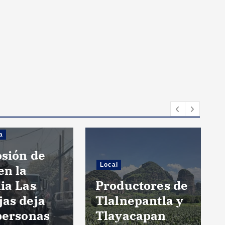
a
osión de
Local
en la
ia Las
Productores de
jas deja
Tlalnepantla y
personas
Tlayacapan