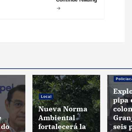
Policiac
Expl
Local
pipa 
Nueva Norma
colon
e
Ambiental
Gran
ado
fortalecerá la
seis 