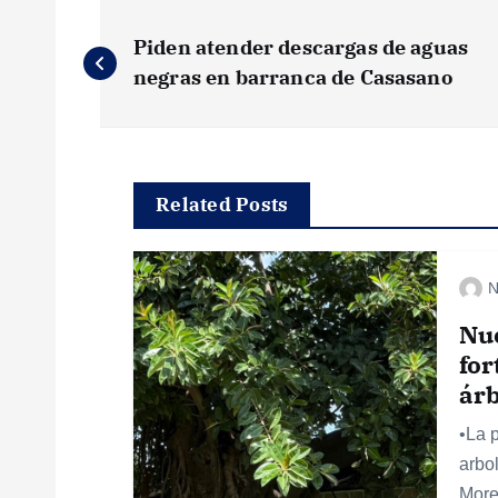
N
Piden atender descargas de aguas
a
negras en barranca de Casasano
v
e
Related Posts
g
N
a
Nu
for
c
ár
•La 
i
arbo
More