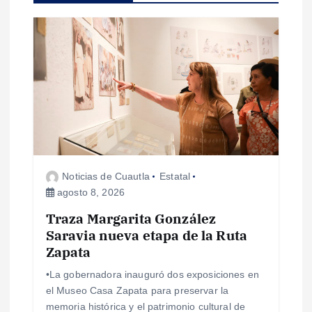
i
ó
n
d
e
Noticias de Cuautla
Estatal
e
agosto 8, 2026
Traza Margarita González
n
Saravia nueva etapa de la Ruta
Zapata
t
•La gobernadora inauguró dos exposiciones en
r
el Museo Casa Zapata para preservar la
memoria histórica y el patrimonio cultural de