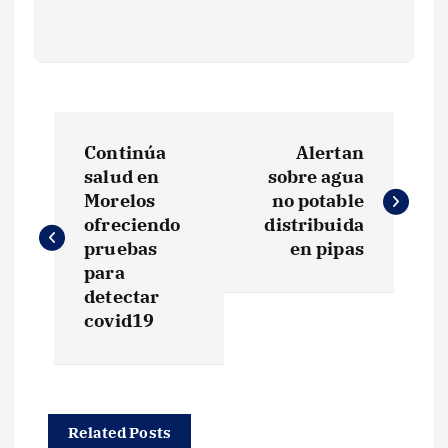
N
Continúa
Alertan
a
salud en
sobre agua
Morelos
no potable
v
ofreciendo
distribuida
pruebas
en pipas
e
para
detectar
g
covid19
a
c
Related Posts