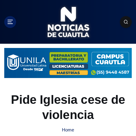
S
k
i
p
t
o
c
o
n
t
e
n
t
Pide Iglesia cese de
violencia
Home