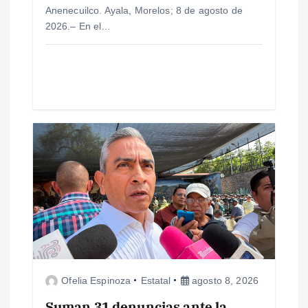
a
Anenecuilco. Ayala, Morelos; 8 de agosto de
2026.– En el…
d
a
s
Ofelia Espinoza
Estatal
agosto 8, 2026
Suman 31 denuncias ante la