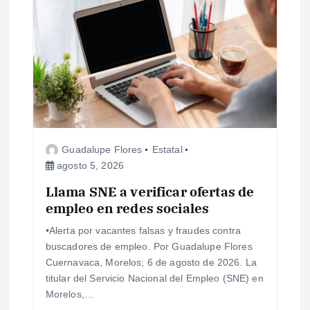
c
i
ó
n
Guadalupe Flores
Estatal
d
agosto 5, 2026
e
Llama SNE a verificar ofertas de
empleo en redes sociales
e
•Alerta por vacantes falsas y fraudes contra
buscadores de empleo. Por Guadalupe Flores
n
Cuernavaca, Morelos; 6 de agosto de 2026. La
titular del Servicio Nacional del Empleo (SNE) en
t
Morelos,…