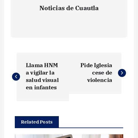
Noticias de Cuautla
N
Llama HNM
Pide Iglesia
a
a vigilar la
cese de
salud visual
violencia
v
en infantes
e
g
Related Posts
a