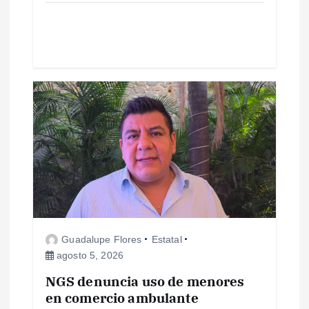
r
a
d
a
s
Guadalupe Flores
Estatal
agosto 5, 2026
NGS denuncia uso de menores
en comercio ambulante