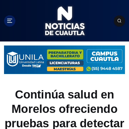
S
k
i
p
t
o
c
o
n
t
e
n
t
Continúa salud en
Morelos ofreciendo
pruebas para detectar