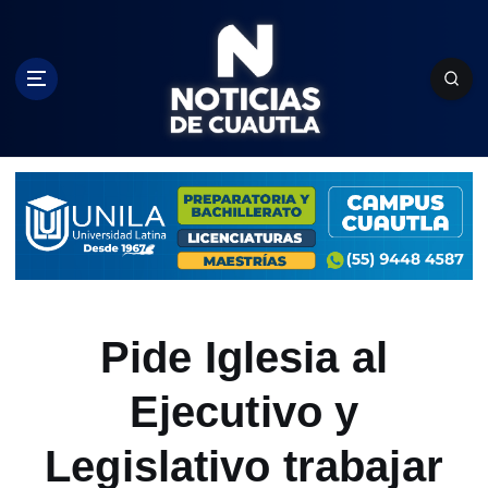
S
k
i
p
t
o
c
o
n
t
e
n
t
Pide Iglesia al
Ejecutivo y
Legislativo trabajar