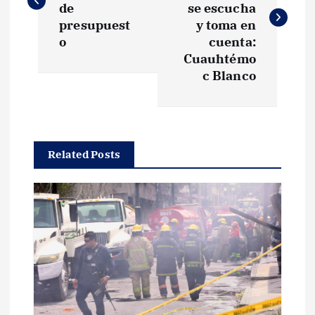
v
de
se escucha
presupuest
y toma en
e
o
cuenta:
Cuauhtémo
g
c Blanco
a
c
Related Posts
i
ó
n
d