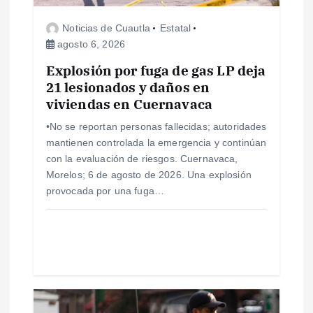
e
Noticias de Cuautla
Estatal
e
agosto 6, 2026
Explosión por fuga de gas LP deja
n
21 lesionados y daños en
viviendas en Cuernavaca
t
•No se reportan personas fallecidas; autoridades
r
mantienen controlada la emergencia y continúan
con la evaluación de riesgos. Cuernavaca,
a
Morelos; 6 de agosto de 2026. Una explosión
provocada por una fuga…
d
a
s