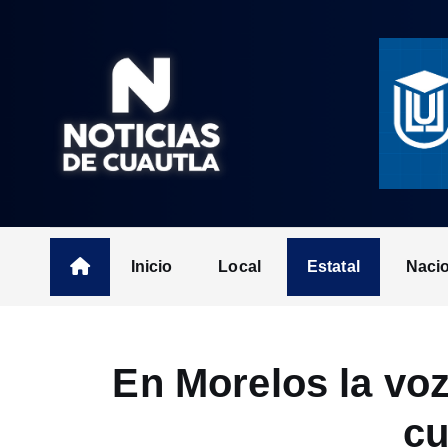
S
k
i
p
t
o
c
o
n
t
Inicio
Local
Estatal
Naci
e
n
t
En Morelos la voz
cu