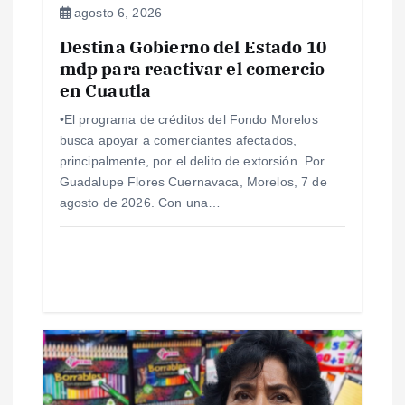
agosto 6, 2026
e
Destina Gobierno del Estado 10
mdp para reactivar el comercio
n
en Cuautla
t
•El programa de créditos del Fondo Morelos
busca apoyar a comerciantes afectados,
r
principalmente, por el delito de extorsión. Por
Guadalupe Flores Cuernavaca, Morelos, 7 de
a
agosto de 2026. Con una…
d
a
s