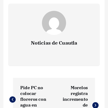
Noticias de Cuautla
N
Pide PC no
Morelos
a
colocar
registra
floreros con
incremento
v
agua en
de