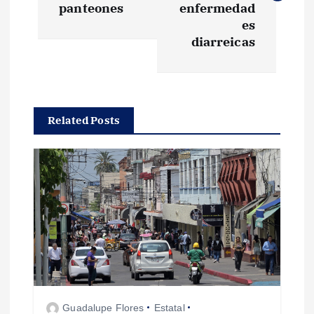
panteones
enfermedad
e
es
diarreicas
g
a
Related Posts
c
i
ó
n
d
e
Guadalupe Flores
Estatal