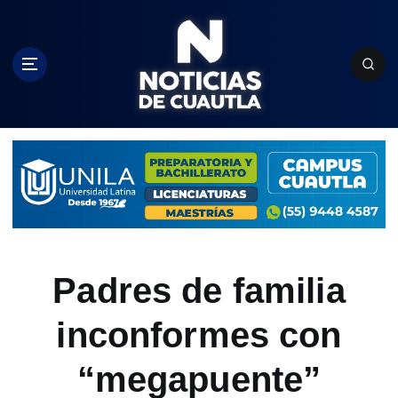
S
k
i
p
t
o
c
o
n
t
e
n
t
Padres de familia
inconformes con
“megapuente”