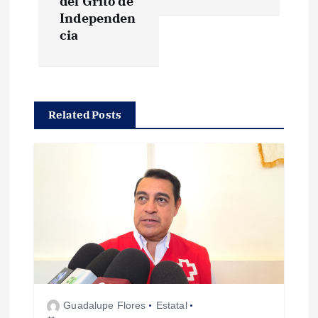
e
del Grito de
Independen
g
cia
a
c
Related Posts
i
ó
n
d
e
Guadalupe Flores
Estatal