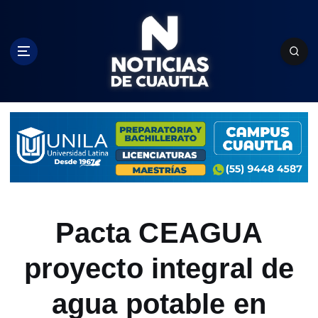
S
k
i
p
t
o
c
o
n
t
e
n
t
Pacta CEAGUA
proyecto integral de
agua potable en