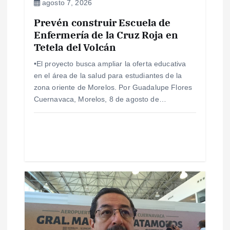
e
agosto 7, 2026
Prevén construir Escuela de
n
Enfermería de la Cruz Roja en
Tetela del Volcán
t
•El proyecto busca ampliar la oferta educativa
r
en el área de la salud para estudiantes de la
zona oriente de Morelos. Por Guadalupe Flores
a
Cuernavaca, Morelos, 8 de agosto de…
d
a
s