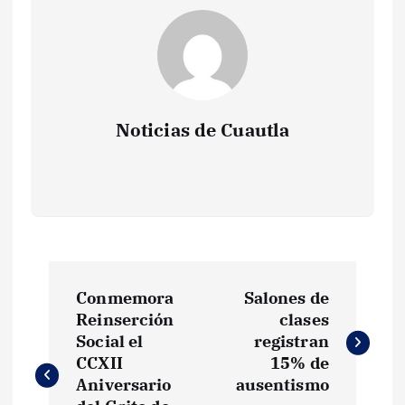
Noticias de Cuautla
N
Conmemora
Salones de
a
Reinserción
clases
Social el
registran
v
CCXII
15% de
Aniversario
ausentismo