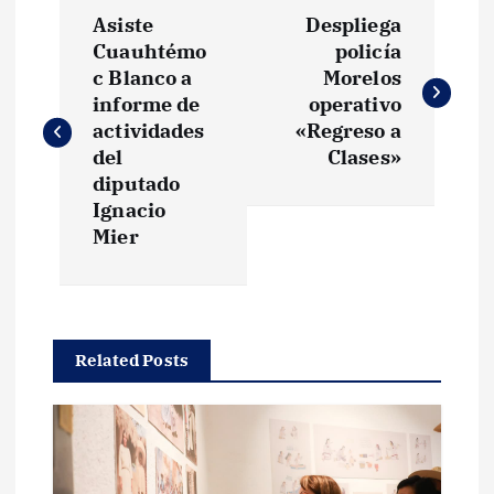
N
Asiste
Despliega
a
Cuauhtémo
policía
c Blanco a
Morelos
v
informe de
operativo
actividades
«Regreso a
e
del
Clases»
diputado
g
Ignacio
Mier
a
c
Related Posts
i
ó
n