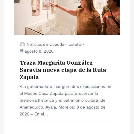
d
e
e
Noticias de Cuautla
Estatal
agosto 8, 2026
n
Traza Margarita González
Saravia nueva etapa de la Ruta
t
Zapata
r
•La gobernadora inauguró dos exposiciones en
el Museo Casa Zapata para preservar la
a
memoria histórica y el patrimonio cultural de
Anenecuilco. Ayala, Morelos; 8 de agosto de
d
2026.– En el…
a