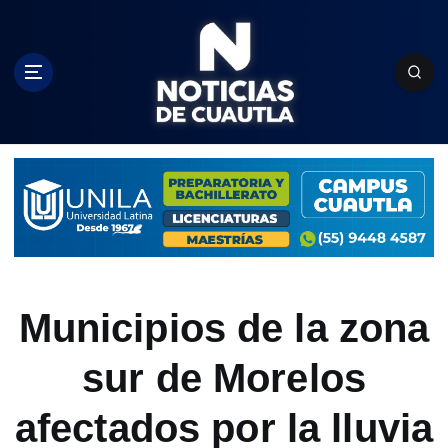
S
k
i
p
t
o
c
o
n
t
e
n
t
Municipios de la zona
sur de Morelos
afectados por la lluvia