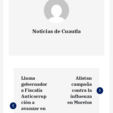
Noticias de Cuautla
N
Llama
Alistan
a
gobernador
campaña
a Fiscalía
contra la
v
Anticorrup
influenza
ción a
en Morelos
e
avanzar en