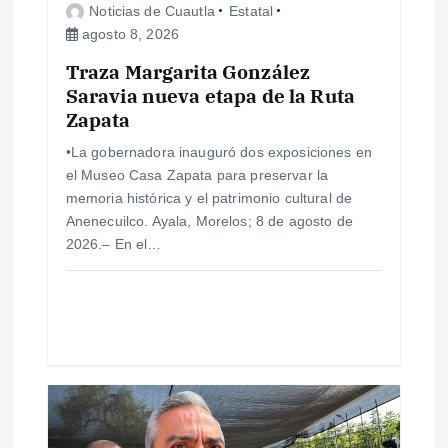
Noticias de Cuautla
Estatal
n
agosto 8, 2026
Traza Margarita González
t
Saravia nueva etapa de la Ruta
Zapata
r
•La gobernadora inauguró dos exposiciones en
a
el Museo Casa Zapata para preservar la
memoria histórica y el patrimonio cultural de
d
Anenecuilco. Ayala, Morelos; 8 de agosto de
2026.– En el…
a
s