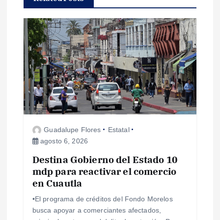
ó
n
d
e
e
Guadalupe Flores
Estatal
n
agosto 6, 2026
Destina Gobierno del Estado 10
t
mdp para reactivar el comercio
en Cuautla
r
•El programa de créditos del Fondo Morelos
a
busca apoyar a comerciantes afectados,