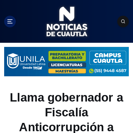
S
k
i
p
t
o
c
o
n
t
e
n
t
Llama gobernador a
Fiscalía
Anticorrupción a