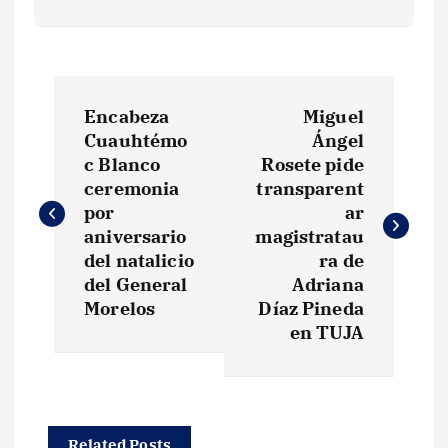
N
Encabeza
Miguel
a
Cuauhtémo
Ángel
c Blanco
Rosete pide
v
ceremonia
transparent
por
ar
e
aniversario
magistratau
del natalicio
ra de
g
del General
Adriana
Morelos
Díaz Pineda
en TUJA
a
c
i
Related Posts