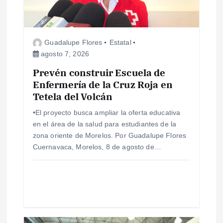
d
e
Guadalupe Flores
Estatal
agosto 7, 2026
e
Prevén construir Escuela de
Enfermería de la Cruz Roja en
n
Tetela del Volcán
t
•El proyecto busca ampliar la oferta educativa
en el área de la salud para estudiantes de la
r
zona oriente de Morelos. Por Guadalupe Flores
Cuernavaca, Morelos, 8 de agosto de…
a
d
a