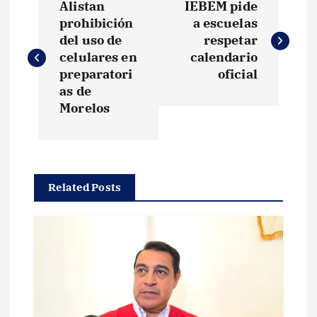
Alistan
IEBEM pide
a
prohibición
a escuelas
del uso de
respetar
v
celulares en
calendario
preparatori
oficial
e
as de
Morelos
g
a
Related Posts
c
i
ó
n