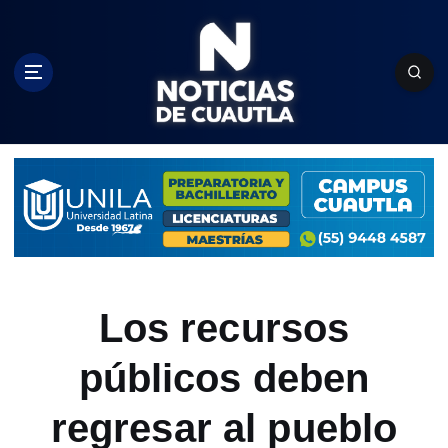
S
k
i
p
t
o
c
o
n
t
e
n
t
Los recursos
públicos deben
regresar al pueblo