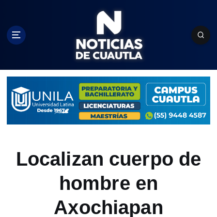
S
k
i
p
t
o
c
o
n
t
e
n
t
Localizan cuerpo de
hombre en
Axochiapan