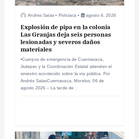
n
Andres Salas
Policiaca
agosto 6, 2026
d
Explosión de pipa en la colonia
e
Las Granjas deja seis personas
lesionadas y severos daños
e
materiales
•Cuerpos de emergencia de Cuernavaca,
n
Jiutepec y la Coordinación Estatal atienden el
siniestro acontecido sobre la vía pública. Por
t
Andrés SalasCuernavaca, Morelos; 06 de
agosto 2026 – La tarde de…
r
a
d