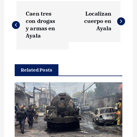
N
Caen tres
Localizan
a
con drogas
cuerpo en
y armas en
Ayala
v
Ayala
e
g
Related Posts
a
c
i
ó