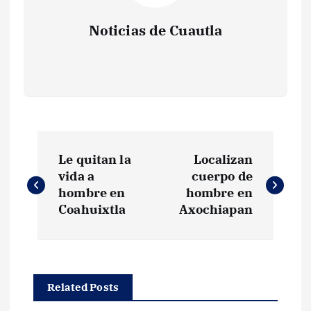
Noticias de Cuautla
N
Le quitan la
Localizan
a
vida a
cuerpo de
hombre en
hombre en
v
Coahuixtla
Axochiapan
e
g
Related Posts