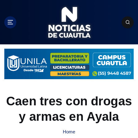
S
k
i
p
t
o
c
o
n
t
e
n
t
Caen tres con drogas
y armas en Ayala
Home