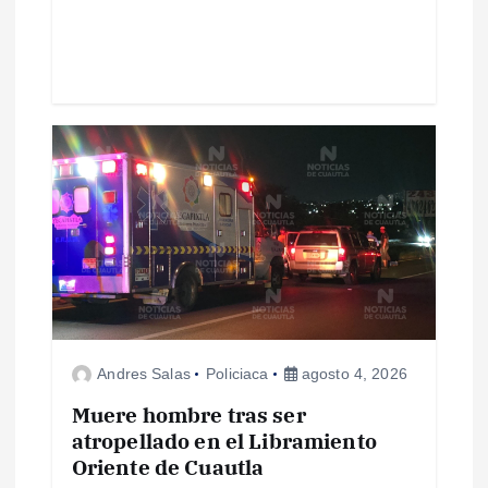
t
r
a
d
a
s
Andres Salas
Policiaca
agosto 4, 2026
Muere hombre tras ser
atropellado en el Libramiento
Oriente de Cuautla