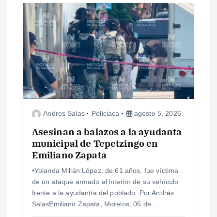
a
c
i
ó
n
Andres Salas
Policiaca
agosto 5, 2026
d
Asesinan a balazos a la ayudanta
e
municipal de Tepetzingo en
Emiliano Zapata
e
•Yolanda Millán López, de 61 años, fue víctima
de un ataque armado al interior de su vehículo
n
frente a la ayudantía del poblado. Por Andrés
SalasEmiliano Zapata, Morelos; 05 de…