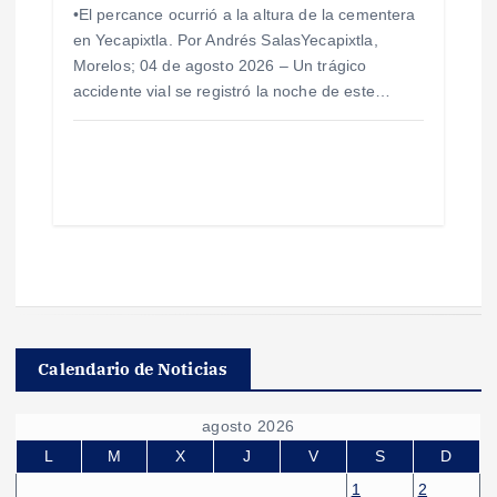
•​El percance ocurrió a la altura de la cementera
en Yecapixtla. Por Andrés SalasYecapixtla,
Morelos; 04 de agosto 2026 – ​Un trágico
accidente vial se registró la noche de este…
Calendario de Noticias
agosto 2026
L
M
X
J
V
S
D
1
2