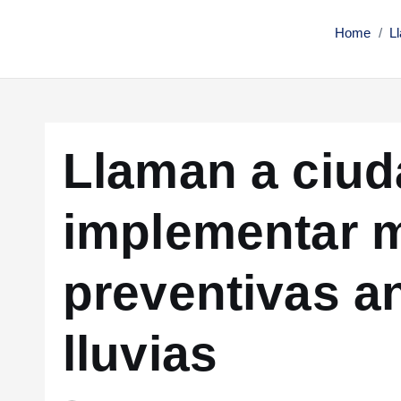
Home
L
Llaman a ciu
implementar 
preventivas an
lluvias