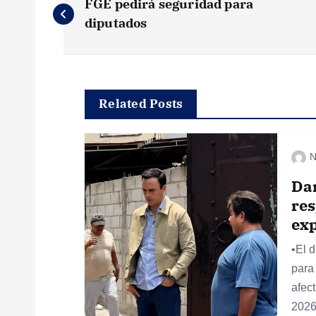
FGE pedirá seguridad para
a
diputados
v
e
Related Posts
g
N
a
Dan
res
c
exp
•El 
i
para
afec
ó
2026