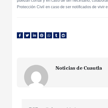
puedan contar y en caso de ser necesario, colaborar
Protección Civil en caso de ser notificados de vivir
Noticias de Cuautla
N