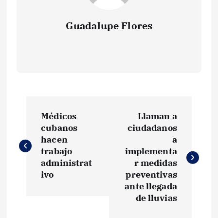
Guadalupe Flores
N
Médicos
Llaman a
a
cubanos
ciudadanos
hacen
a
v
trabajo
implementa
administrat
r medidas
e
ivo
preventivas
ante llegada
g
de lluvias