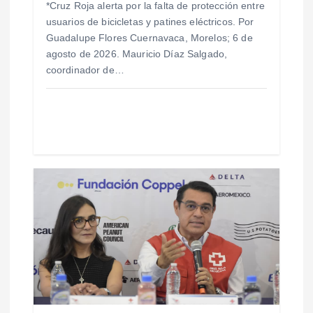
t
*Cruz Roja alerta por la falta de protección entre
usuarios de bicicletas y patines eléctricos. Por
r
Guadalupe Flores Cuernavaca, Morelos; 6 de
agosto de 2026. Mauricio Díaz Salgado,
a
coordinador de…
d
a
s