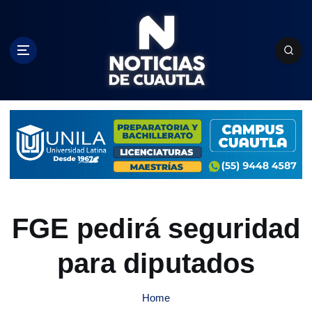
S
k
i
p
t
o
c
o
n
t
e
n
t
FGE pedirá seguridad
para diputados
Home