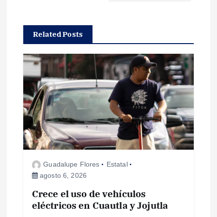
a
c
Related Posts
i
ó
n
d
e
Guadalupe Flores
Estatal
e
agosto 6, 2026
Crece el uso de vehículos
n
eléctricos en Cuautla y Jojutla