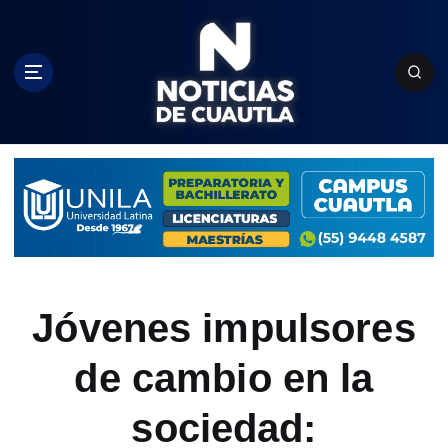
S
k
i
p
t
o
c
o
n
t
e
n
t
Jóvenes impulsores
de cambio en la
sociedad: