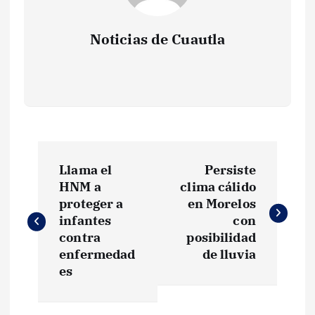
Noticias de Cuautla
N
Llama el
Persiste
a
HNM a
clima cálido
proteger a
en Morelos
v
infantes
con
contra
posibilidad
e
enfermedad
de lluvia
es
g