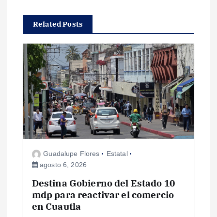
a
Related Posts
c
i
ó
n
d
e
Guadalupe Flores
Estatal
agosto 6, 2026
e
Destina Gobierno del Estado 10
mdp para reactivar el comercio
n
en Cuautla