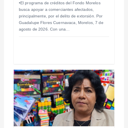
t
•El programa de créditos del Fondo Morelos
busca apoyar a comerciantes afectados,
r
principalmente, por el delito de extorsión. Por
Guadalupe Flores Cuernavaca, Morelos, 7 de
a
agosto de 2026. Con una…
d
a
s