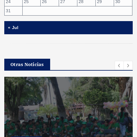
24
25
26
27
28
29
30
31
« Jul
Otras Noticias