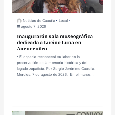
d
e
Noticias de Cuautla
Local
e
agosto 7, 2026
Inaugurarán sala museográfica
n
dedicada a Lucino Luna en
Anenecuilco
t
• El espacio reconocerá su labor en la
r
preservación de la memoria histórica y del
legado zapatista. Por Sergio Jerónimo Cuautla,
a
Morelos; 7 de agosto de 2026.- En el marco…
d
a
s