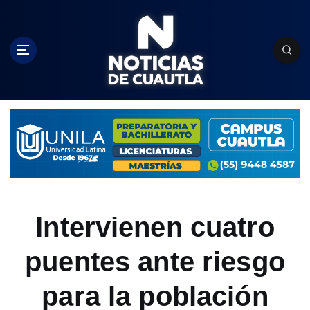
S
k
i
p
t
o
c
o
n
t
e
n
t
Intervienen cuatro
puentes ante riesgo
para la población