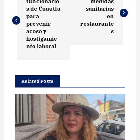
a
funcionario
medidas
s de Cuautla
sanitarias
v
para
en
prevenir
restaurante
e
acoso y
s
hostigamie
g
nto laboral
a
c
Related Posts
i
ó
n