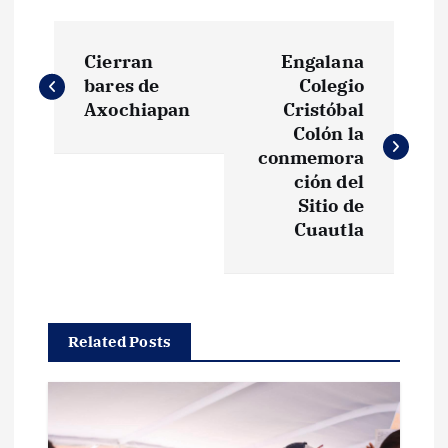
N
Cierran
Engalana
a
bares de
Colegio
Axochiapan
Cristóbal
v
Colón la
conmemora
e
ción del
Sitio de
g
Cuautla
a
c
Related Posts
i
ó