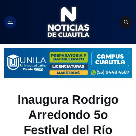
S
k
i
p
t
o
c
o
n
t
e
n
t
Inaugura Rodrigo
Arredondo 5o
Festival del Río