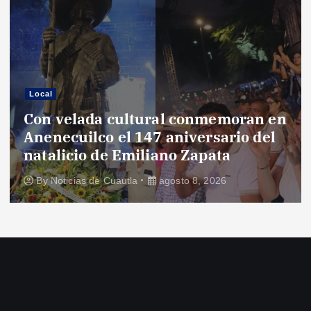
Local
cultural conmemoran en
Entregan ins
el 147 aniversario del
productores 
 Emiliano Zapata
de Amilpas
uautla
agosto 8, 2026
By
Noticias de Cu