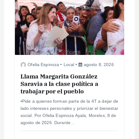
n
d
e
e
Ofelia Espinoza
Local
agosto 8, 2026
n
Llama Margarita González
Saravia a la clase política a
t
trabajar por el pueblo
r
•Pide a quienes forman parte de la 4T a dejar de
lado intereses personales y priorizar el bienestar
a
social. Por Ofelia Espinoza Ayala, Morelos; 8 de
agosto de 2026. Durante…
d