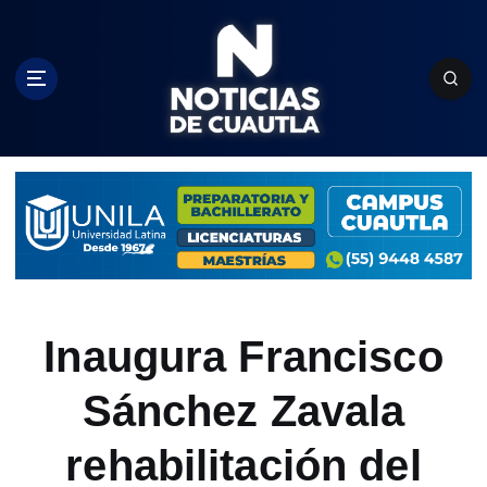
S
k
i
p
t
o
c
o
n
t
e
n
t
Inaugura Francisco
Sánchez Zavala
rehabilitación del