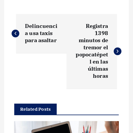
N
Delincuenci
Registra
a
a usa taxis
1398
para asaltar
minutos de
v
tremor el
popocatépet
e
l en las
últimas
g
horas
a
c
Related Posts
i