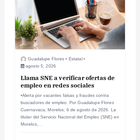
ó
n
d
e
Guadalupe Flores
Estatal
e
agosto 5, 2026
Llama SNE a verificar ofertas de
n
empleo en redes sociales
t
•Alerta por vacantes falsas y fraudes contra
buscadores de empleo. Por Guadalupe Flores
r
Cuernavaca, Morelos; 6 de agosto de 2026. La
titular del Servicio Nacional del Empleo (SNE) en
a
Morelos,…