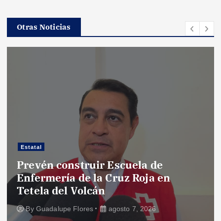
Otras Noticias
Estatal
truir Escuela de
Bajo investi
e la Cruz Roja en
por adeudos 
olcán
utilidades
ores
agosto 7, 2026
By
Guadalupe Flo