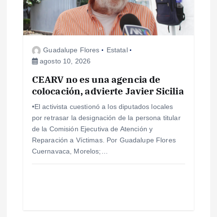
d
e
e
Guadalupe Flores
Estatal
agosto 10, 2026
n
CEARV no es una agencia de
colocación, advierte Javier Sicilia
t
•El activista cuestionó a los diputados locales
r
por retrasar la designación de la persona titular
de la Comisión Ejecutiva de Atención y
a
Reparación a Víctimas. Por Guadalupe Flores
Cuernavaca, Morelos;…
d
a
s