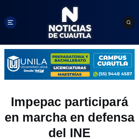
S
k
i
p
t
o
c
o
n
t
e
n
t
Impepac participará
en marcha en defensa
del INE