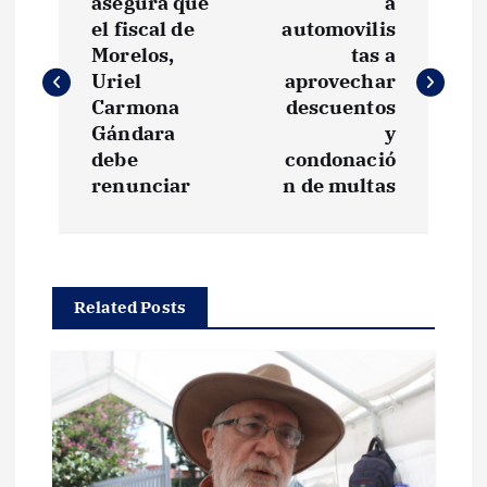
a
asegura que
a
el fiscal de
automovilis
v
Morelos,
tas a
Uriel
aprovechar
e
Carmona
descuentos
Gándara
y
g
debe
condonació
renunciar
n de multas
a
c
Related Posts
i
ó
n