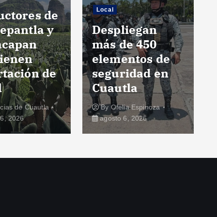
Local
uctores de
epantla y
Despliegan
acapan
más de 450
ienen
elementos de
rtación de
seguridad en
l
Cuautla
icias de Cuautla
By
Ofelia Espinoza
6, 2026
agosto 6, 2026