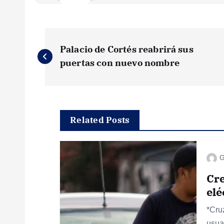
N
Palacio de Cortés reabrirá sus
a
puertas con nuevo nombre
v
e
Related Posts
g
G
a
Cre
elé
c
*Cruz
usuar