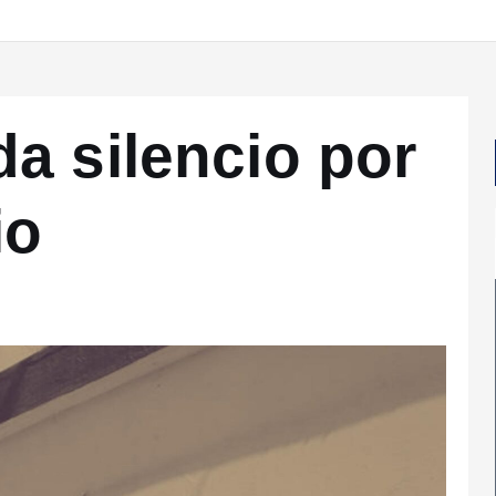
a silencio por
io