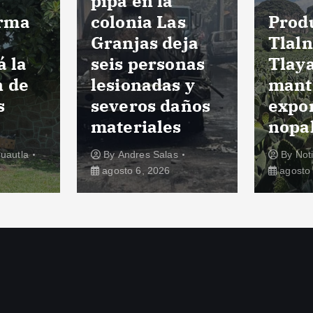
pipa en la
rma
colonia Las
Prod
l
Granjas deja
Tlaln
á la
seis personas
Tlay
n de
lesionadas y
mant
s
severos daños
expo
materiales
nopa
Cuautla
By
Andres Salas
By
Not
agosto 6, 2026
agosto 