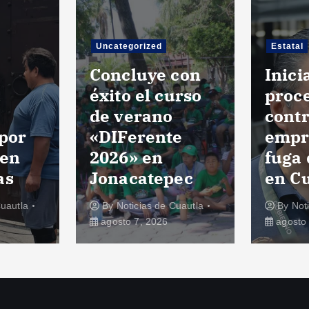
categorized
Estatal
ncluye con
Inicia CEPCM
ito el curso
procedimiento
 verano
contra
IFerente
empresa por
26» en
fuga de gas LP
nacatepec
en Cuernavaca
y
Noticias de Cuautla
By
Noticias de Cuautla
osto 7, 2026
agosto 7, 2026