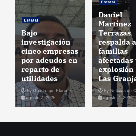
Estatal
Daniel
Un
Martínez
Terrazas
Co
gación
respalda a
éx
empresas
familias
de
eudos en
afectadas por
«D
 de
explosión en
20
des
Las Granjas
Jo
pe Flores
By
Noticias de Cuautla
B
2026
agosto 7, 2026
ag