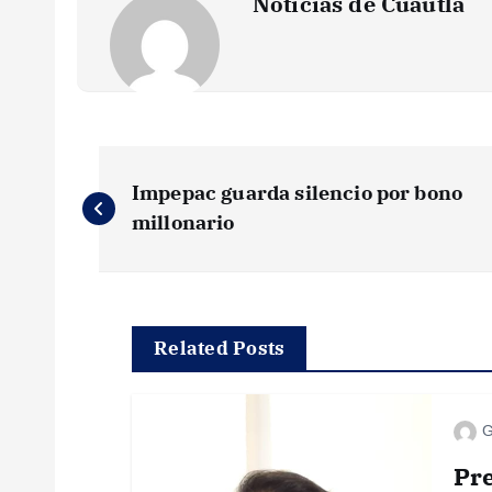
Noticias de Cuautla
N
Impepac guarda silencio por bono
a
millonario
v
e
Related Posts
g
G
a
Pre