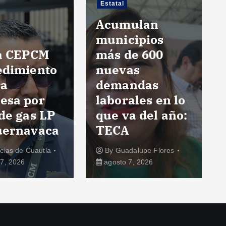
Estatal
Estatal
Acumulan
municipios
Prevén
más de 600
construir
nuevas
Escuela de
demandas
Enfermería d
laborales en lo
la Cruz Roja 
que va del año:
Tetela del
TECA
Volcán
By
Guadalupe Flores
By
Guadalupe Flores
agosto 7, 2026
agosto 7, 2026