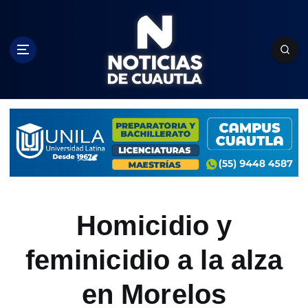
S
k
i
p
t
o
c
o
n
t
e
n
t
Homicidio y
feminicidio a la alza
en Morelos