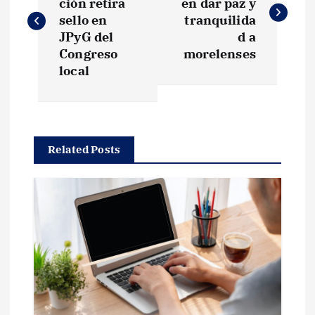
ción retira
en dar paz y
v
sello en
tranquilida
JPyG del
d a
e
Congreso
morelenses
local
g
a
Related Posts
c
i
ó
n
d