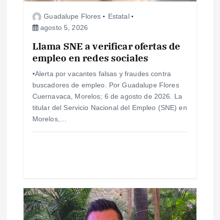
e
Guadalupe Flores
Estatal
agosto 5, 2026
e
Llama SNE a verificar ofertas de
empleo en redes sociales
n
•Alerta por vacantes falsas y fraudes contra
t
buscadores de empleo. Por Guadalupe Flores
Cuernavaca, Morelos; 6 de agosto de 2026. La
r
titular del Servicio Nacional del Empleo (SNE) en
Morelos,…
a
d
a
s