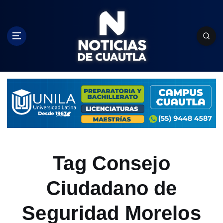
S
k
i
p
t
o
c
o
n
t
e
n
t
Tag Consejo
Ciudadano de
Seguridad Morelos