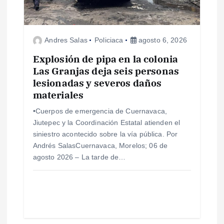
d
e
Andres Salas
Policiaca
agosto 6, 2026
e
Explosión de pipa en la colonia
Las Granjas deja seis personas
n
lesionadas y severos daños
materiales
t
•Cuerpos de emergencia de Cuernavaca,
r
Jiutepec y la Coordinación Estatal atienden el
siniestro acontecido sobre la vía pública. Por
a
Andrés SalasCuernavaca, Morelos; 06 de
agosto 2026 – La tarde de…
d
a
s