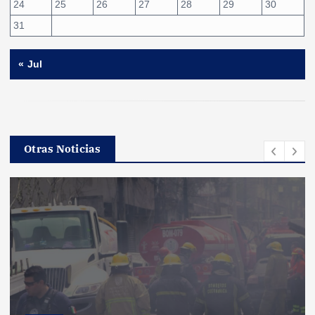
24
25
26
27
28
29
30
31
« Jul
Otras Noticias