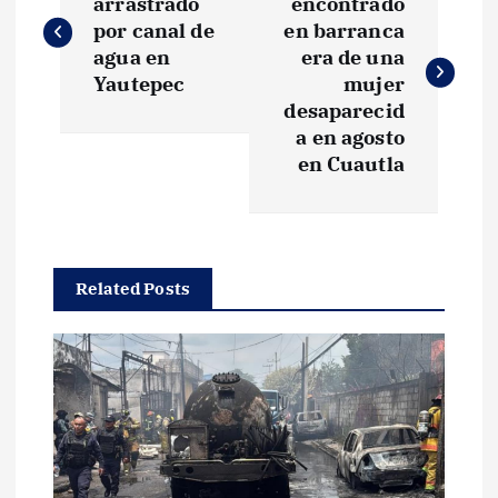
a
arrastrado
encontrado
por canal de
en barranca
v
agua en
era de una
Yautepec
mujer
e
desaparecid
a en agosto
g
en Cuautla
a
c
Related Posts
i
ó
n