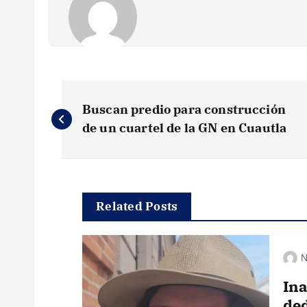
N
Buscan predio para construcción
a
de un cuartel de la GN en Cuautla
v
e
Related Posts
g
N
a
In
ded