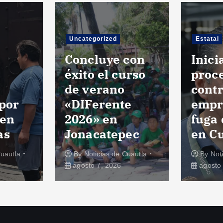
Uncategorized
Estatal
Concluye con
Inic
a
éxito el curso
proc
de verano
cont
 por
«DIFerente
empr
 en
2026» en
fuga 
as
Jonacatepec
en C
Cuautla
By
Noticias de Cuautla
By
Not
agosto 7, 2026
agosto 