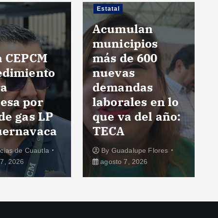
Estatal
Acumulan
municipios
ia CEPCM
más de 600
edimiento
nuevas
ra
demandas
esa por
laborales en lo
de gas LP
que va del año:
uernavaca
TECA
icias de Cuautla
By
Guadalupe Flores
7, 2026
agosto 7, 2026