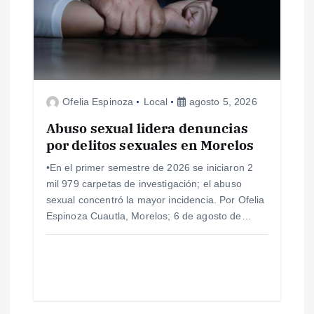
n
d
e
Ofelia Espinoza
Local
agosto 5, 2026
e
Abuso sexual lidera denuncias
por delitos sexuales en Morelos
n
•En el primer semestre de 2026 se iniciaron 2
mil 979 carpetas de investigación; el abuso
t
sexual concentró la mayor incidencia. Por Ofelia
Espinoza Cuautla, Morelos; 6 de agosto de…
r
a
d