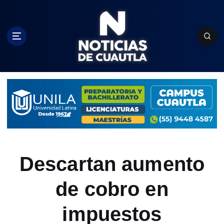
S
k
i
p
t
o
c
o
n
t
e
n
t
Descartan aumento
de cobro en
impuestos