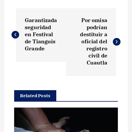
N
Garantizada
Por omisa
a
seguridad
podrían
en Festival
destituir a
v
de Tianguis
oficial del
Grande
registro
e
civil de
Cuautla
g
a
Related Posts
c
i
ó