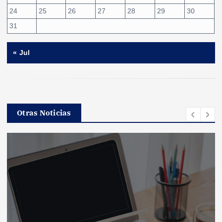
24
25
26
27
28
29
30
31
« Jul
Otras Noticias