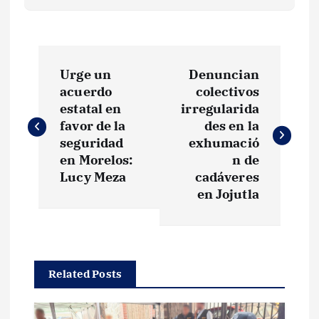
N
Urge un
Denuncian
a
acuerdo
colectivos
estatal en
irregularida
v
favor de la
des en la
seguridad
exhumació
e
en Morelos:
n de
Lucy Meza
cadáveres
g
en Jojutla
a
c
Related Posts
i