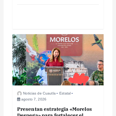
d
a
s
Noticias de Cuautla
Estatal
agosto 7, 2026
Presentan estrategia «Morelos
Despega» para fortalecer el