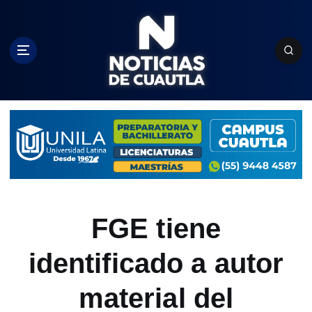
S
k
i
p
t
o
c
o
n
t
e
n
t
FGE tiene
identificado a autor
material del