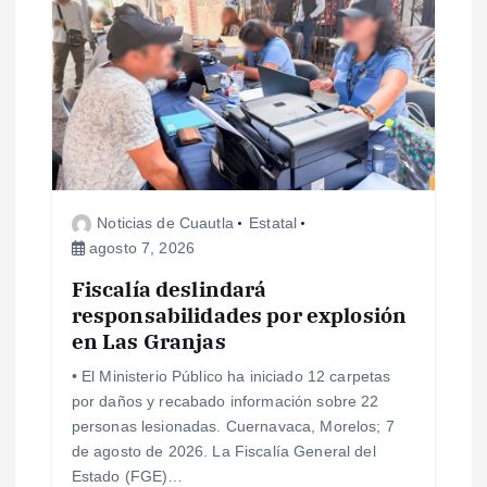
ó
n
d
e
Noticias de Cuautla
Estatal
e
agosto 7, 2026
Fiscalía deslindará
n
responsabilidades por explosión
en Las Granjas
t
• El Ministerio Público ha iniciado 12 carpetas
r
por daños y recabado información sobre 22
personas lesionadas. Cuernavaca, Morelos; 7
a
de agosto de 2026. La Fiscalía General del
Estado (FGE)…