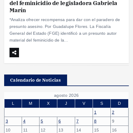
del feminicidio de legisladora Gabriela
Marín
*Analiza ofrecer recompensa para dar con el paradero de
presunto asesino. Por Guadalupe Flores. La Fiscalía
General del Estado (FGE) identificó a un presunto autor
material del feminicidio de la…
Calendario de Noticias
agosto 2026
L
M
X
J
V
S
D
1
2
3
4
5
6
7
8
9
10
11
12
13
14
15
16