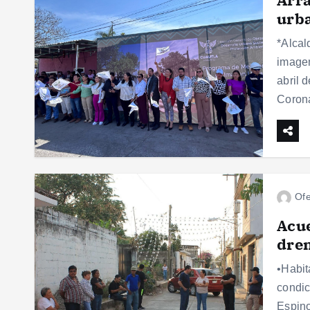
urba
*Alcal
imagen
abril 
Coron
Ofe
Acue
dren
•Habit
condic
Espino