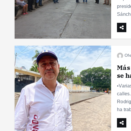
presid
Sánch
Ofe
Más 
se h
•Varia
calles
Rodrig
ha tra