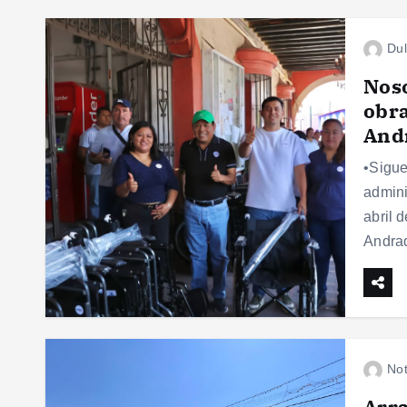
Dul
Noso
obra
And
•Sigue
admini
abril 
Andra
Not
Arra