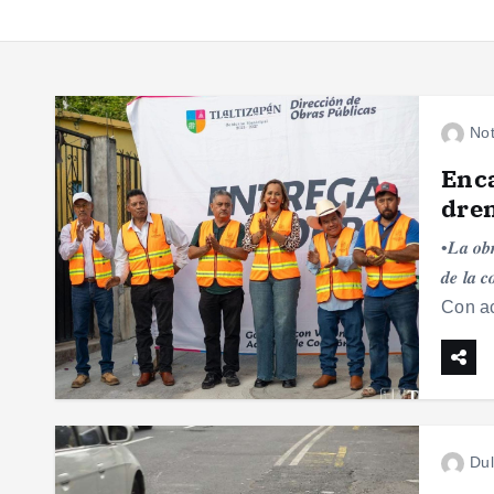
Not
Enc
dren
•𝑳𝒂 𝒐𝒃𝒓
𝒅𝒆 𝒍
Con ac
Dul