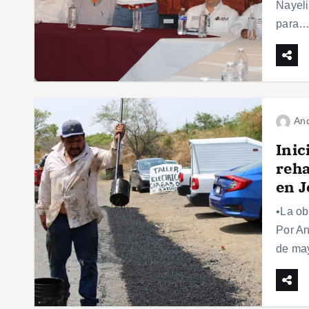
Nayeli
para
And
Inic
reha
en 
•La ob
Por An
de may