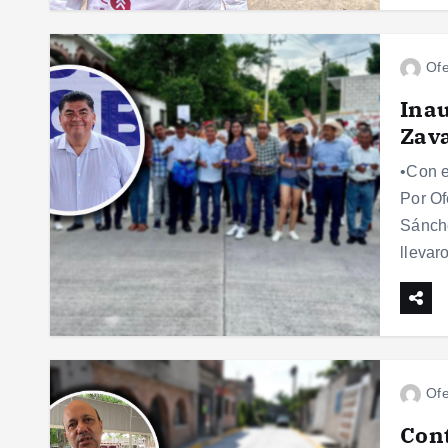
Ofe
Inau
Zava
•Con 
Por Of
Sánche
llevar
Ofe
Cont