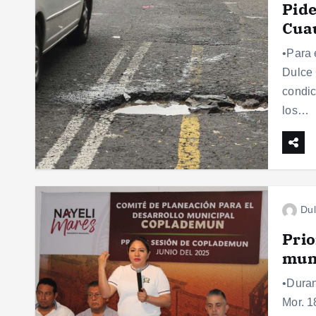
Pide
Cua
•Para 
Dulce 
condic
los…
Dul
Prio
muni
•Duran
Mor. 1