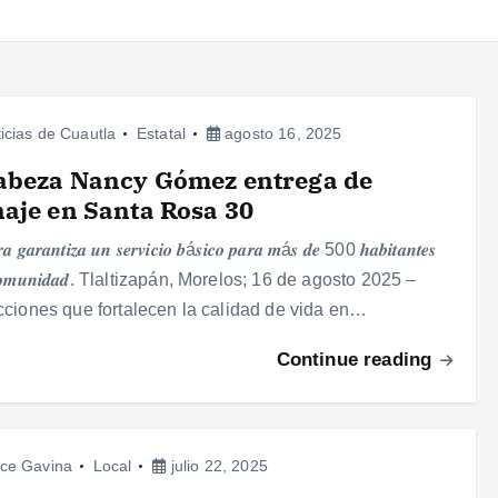
icias de Cuautla
Estatal
agosto 16, 2025
abeza Nancy Gómez entrega de
aje en Santa Rosa 30
𝒂 𝒈𝒂𝒓𝒂𝒏𝒕𝒊𝒛𝒂 𝒖𝒏 𝒔𝒆𝒓𝒗𝒊𝒄𝒊𝒐 𝒃á𝒔𝒊𝒄𝒐 𝒑𝒂𝒓𝒂 𝒎á𝒔 𝒅𝒆 500 𝒉𝒂𝒃𝒊𝒕𝒂𝒏𝒕𝒆𝒔
 𝒄𝒐𝒎𝒖𝒏𝒊𝒅𝒂𝒅. Tlaltizapán, Morelos; 16 de agosto 2025 –
ciones que fortalecen la calidad de vida en…
Continue reading
ce Gavina
Local
julio 22, 2025