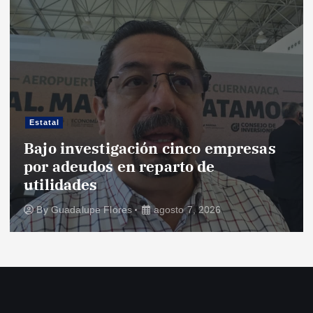
e
n
t
r
Estatal
Bajo investigación cinco empresas
a
por adeudos en reparto de
utilidades
d
By
Guadalupe Flores
agosto 7, 2026
a
s