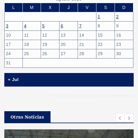
i
L
M
X
J
V
S
D
1
2
n
3
4
5
6
7
8
9
10
11
12
13
14
15
16
a
17
18
19
20
21
22
23
c
24
25
26
27
28
29
30
31
i
« Jul
ó
n
d
Otras Noticias
e