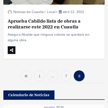
Noticias de Cuautla
Local
abril 12, 2022
Aprueba Cabildo lista de obras a
realizarse este 2022 en Cuautla
Asegura Alcalde que ninguna colonia se quedará sin
alguna obra.
1
…
7
8
P
a
Calendario de Noticias
g
agosto 2026