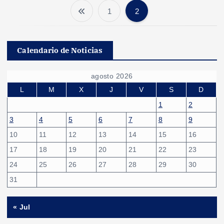
1
2
P
a
Calendario de Noticias
g
agosto 2026
i
L
M
X
J
V
S
D
1
2
n
3
4
5
6
7
8
9
10
11
12
13
14
15
16
a
17
18
19
20
21
22
23
c
24
25
26
27
28
29
30
31
i
« Jul
ó