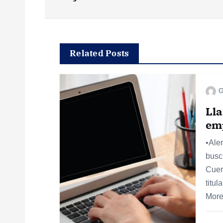
v
e
g
Related Posts
a
G
c
Lla
emp
i
•Ale
busc
ó
Cuer
titu
n
More