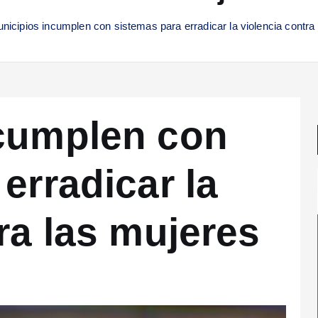
nicipios incumplen con sistemas para erradicar la violencia contra
ncumplen con
erradicar la
ra las mujeres