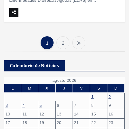
Enfermedades Diarreicas Agudas (EDAS) en…
1
2
P
a
Calendario de Noticias
g
agosto 2026
i
L
M
X
J
V
S
D
1
2
n
3
4
5
6
7
8
9
10
11
12
13
14
15
16
a
17
18
19
20
21
22
23