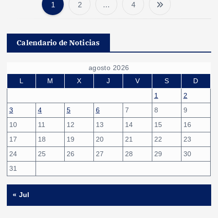
1
2
…
4
P
a
Calendario de Noticias
g
agosto 2026
i
L
M
X
J
V
S
D
1
2
n
3
4
5
6
7
8
9
10
11
12
13
14
15
16
a
17
18
19
20
21
22
23
c
24
25
26
27
28
29
30
31
i
« Jul
ó