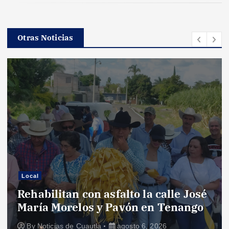
n
d
Otras Noticias
e
e
n
t
r
Local
a
Rehabilitan con asfalto la calle José
María Morelos y Pavón en Tenango
d
By
Noticias de Cuautla
agosto 6, 2026