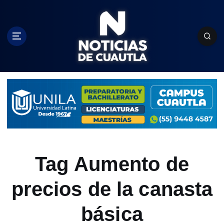
S
k
i
p
t
o
c
o
n
t
e
n
t
Tag Aumento de
precios de la canasta
básica