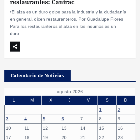
restaurantes: Canirac
•El alza es un duro golpe para la industria y la ciudadanía
en general, dicen restauranteros. Por Guadalupe Flores
Para los restauranteros el alza en los insumos es un
duro…
Calendario de Noticias
agosto 2026
L
M
X
J
V
S
D
1
2
3
4
5
6
7
8
9
10
11
12
13
14
15
16
17
18
19
20
21
22
23