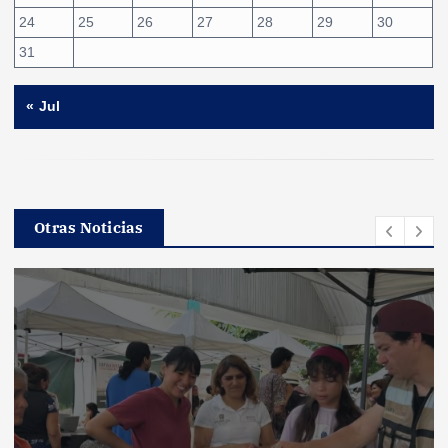
24
25
26
27
28
29
30
31
« Jul
Otras Noticias