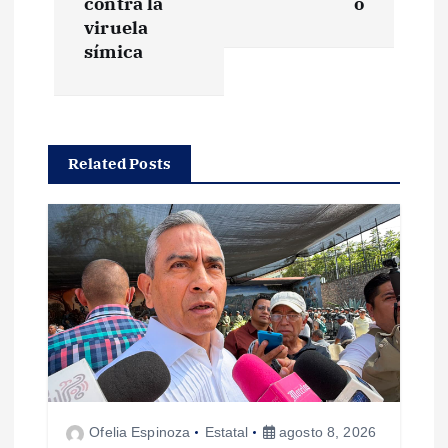
contra la
o
g
viruela
símica
a
c
Related Posts
i
ó
n
d
e
e
Ofelia Espinoza
Estatal
agosto 8, 2026