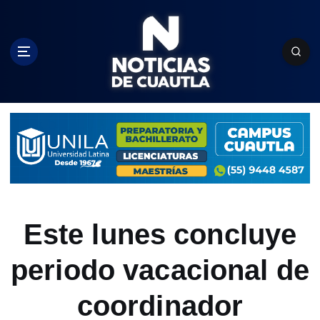
S
k
i
p
t
o
c
o
n
t
e
n
t
Este lunes concluye
periodo vacacional de
coordinador