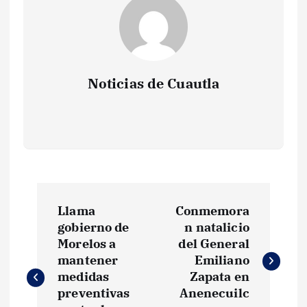
Noticias de Cuautla
N
Llama
Conmemora
a
gobierno de
n natalicio
Morelos a
del General
v
mantener
Emiliano
medidas
Zapata en
e
preventivas
Anenecuilc