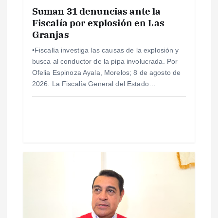
n
Suman 31 denuncias ante la
Fiscalía por explosión en Las
Granjas
t
•Fiscalía investiga las causas de la explosión y
r
busca al conductor de la pipa involucrada. Por
Ofelia Espinoza Ayala, Morelos; 8 de agosto de
a
2026. La Fiscalía General del Estado…
d
a
s