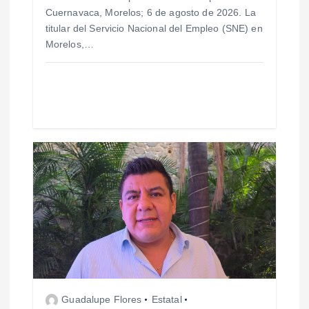
r
Cuernavaca, Morelos; 6 de agosto de 2026. La
titular del Servicio Nacional del Empleo (SNE) en
a
Morelos,…
d
a
s
Guadalupe Flores
Estatal