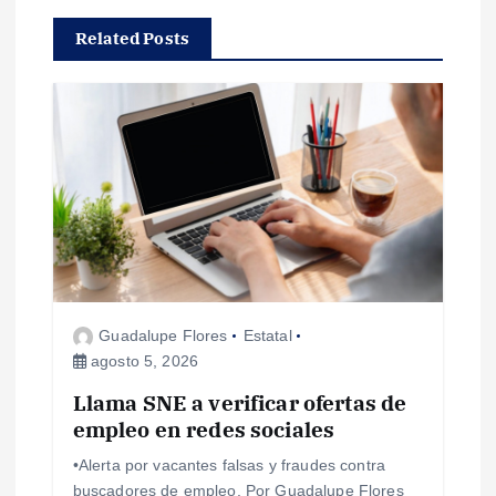
c
Related Posts
i
ó
n
d
e
Guadalupe Flores
Estatal
e
agosto 5, 2026
Llama SNE a verificar ofertas de
n
empleo en redes sociales
t
•Alerta por vacantes falsas y fraudes contra
buscadores de empleo. Por Guadalupe Flores