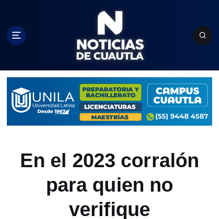
S
k
i
p
t
o
c
o
n
t
e
n
t
En el 2023 corralón
para quien no
verifique