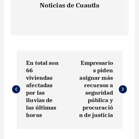
Noticias de Cuautla
N
En total son
Empresario
a
66
s piden
viviendas
asignar más
v
afectadas
recursos a
por las
seguridad
e
lluvias de
pública y
las últimas
procuració
g
horas
n de justicia
a