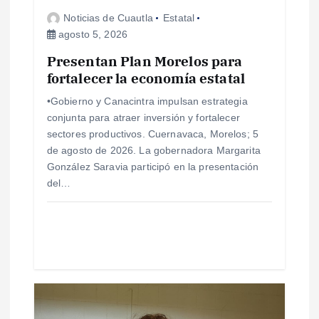
e
Noticias de Cuautla
Estatal
agosto 5, 2026
e
Presentan Plan Morelos para
fortalecer la economía estatal
n
•Gobierno y Canacintra impulsan estrategia
t
conjunta para atraer inversión y fortalecer
sectores productivos. Cuernavaca, Morelos; 5
r
de agosto de 2026. La gobernadora Margarita
González Saravia participó en la presentación
a
del…
d
a
s