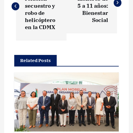
v
secuestro y
5 a 11 años:
robo de
Bienestar
e
helicóptero
Social
en la CDMX
g
a
Related Posts
c
i
ó
n
d