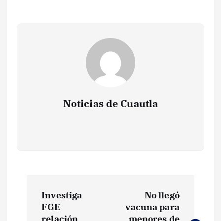
Noticias de Cuautla
N
Investiga
No llegó
a
FGE
vacuna para
relación
menores de