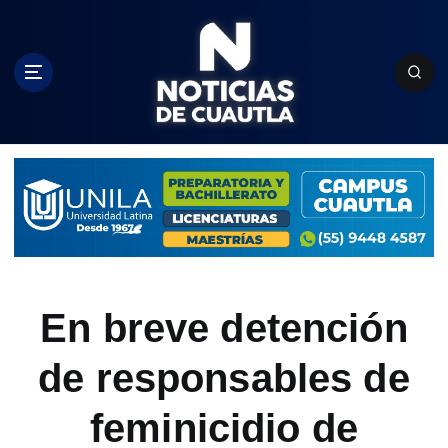
S
k
i
p
t
o
c
o
n
t
e
n
t
En breve detención
de responsables de
feminicidio de