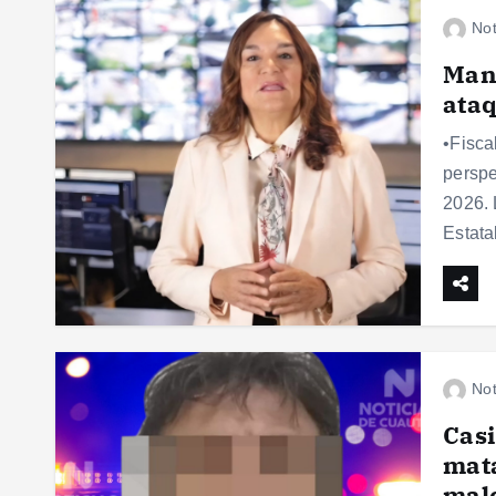
Not
Mant
ataq
•Fisca
perspe
2026. 
Estata
Not
Casi
mata
male