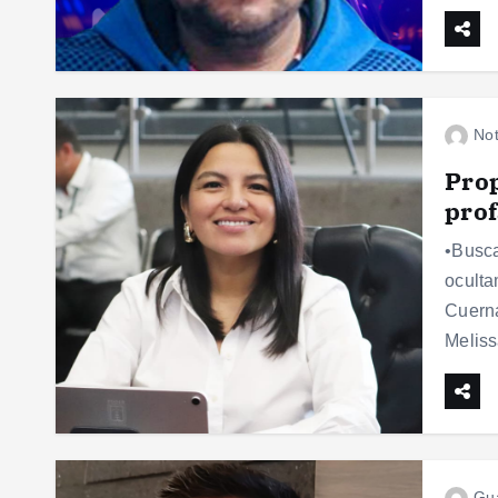
Not
Pro
prof
•Busca
oculta
Cuerna
Melis
Gu