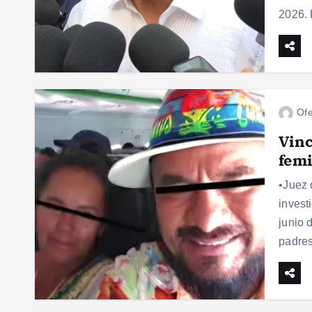
2026. 
Ofe
Vinc
femi
•Juez 
invest
junio 
padre