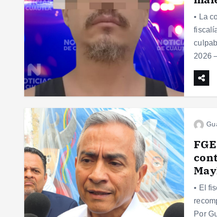
• La c
fiscal
culpab
2026 
Gu
FGE 
cont
May
• El f
recomp
Por Gu