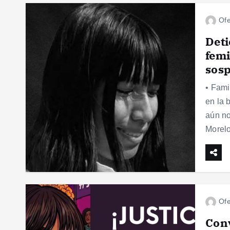
Ofe
Deti
femi
sosp
• Fami
en la 
aún no
Morel
Ofe
Conv