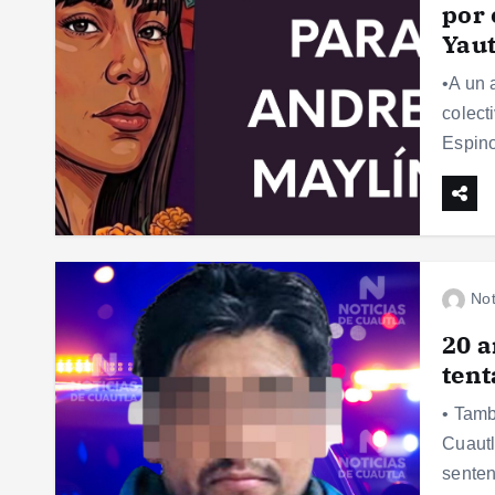
por 
Yau
•A un 
colect
Espino
Not
20 a
tent
• Tamb
Cuautl
senten