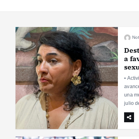
Not
Dest
a fa
sexu
• Acti
avance
una mu
julio 