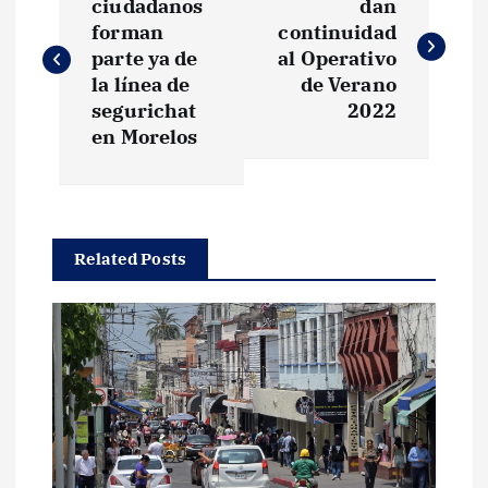
a
ciudadanos
dan
forman
continuidad
v
parte ya de
al Operativo
la línea de
de Verano
e
segurichat
2022
en Morelos
g
a
Related Posts
c
i
ó
n