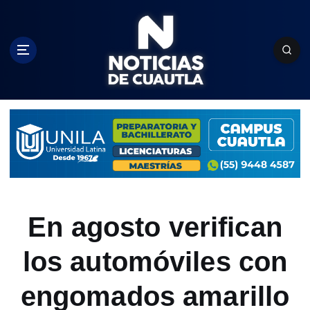
S
k
i
p
t
o
c
o
n
t
e
n
t
En agosto verifican
los automóviles con
engomados amarillo