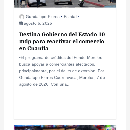
d
e
Guadalupe Flores
Estatal
agosto 6, 2026
e
Destina Gobierno del Estado 10
mdp para reactivar el comercio
n
en Cuautla
t
•El programa de créditos del Fondo Morelos
busca apoyar a comerciantes afectados,
r
principalmente, por el delito de extorsión. Por
Guadalupe Flores Cuernavaca, Morelos, 7 de
a
agosto de 2026. Con una…
d
a
s